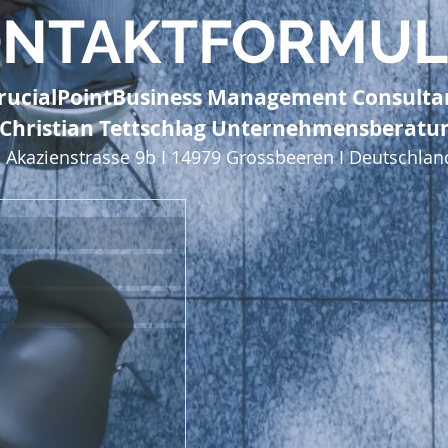
ONTAKTFORMUL
rucialPointBusiness Management Consulta
Christian Tettschlag Unternehmensberatu
Akazienstrasse 9b I 14979 Grossbeeren I Deutschla