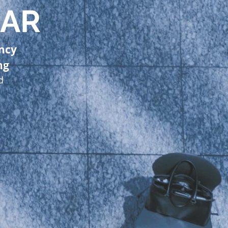
AR
ncy
ng
nd