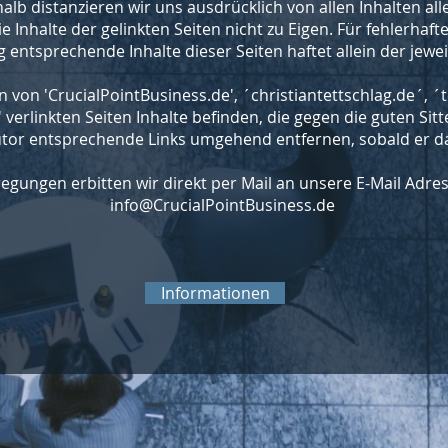
alb distanzieren wir uns ausdrücklich von allen Inhalten all
Inhalte der gelinkten Seiten nicht zu Eigen. Für fehlerhaft
entsprechende Inhalte dieser Seiten haftet allein der jewei
en von 'CrucialPointBusiness.de', ´christiantettschlag.de´, ´
' verlinkten Seiten Inhalte befinden, die gegen die guten Si
utor entsprechende Links umgehend entfernen, sobald er da
egungen erbitten wir direkt per Mail an unsere E-Mail Adres
info@CrucialPointBusiness.de
Informationen