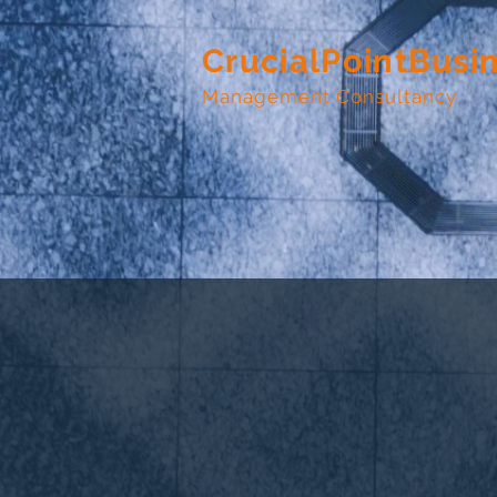
CrucialPointBusi
Management Consultancy